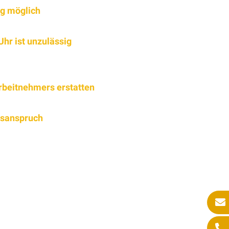
ng möglich
hr ist unzulässig
rbeitnehmers erstatten
gsanspruch