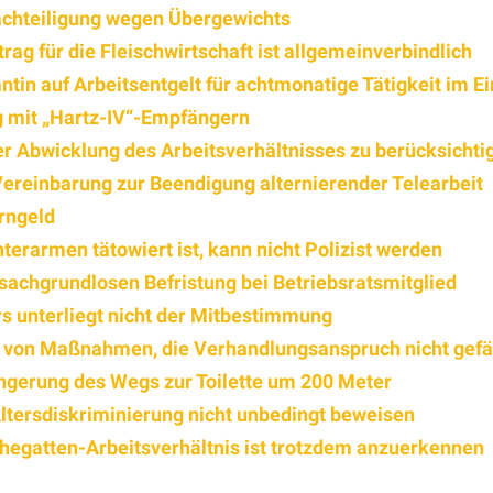
achteiligung wegen Übergewichts
ag für die Fleischwirtschaft ist allgemeinverbindlich
ntin auf Arbeitsentgelt für achtmonatige Tätigkeit im E
g mit „Hartz-IV“-Empfängern
der Abwicklung des Arbeitsverhältnisses zu berücksichti
Vereinbarung zur Beendigung alternierender Telearbeit
rngeld
terarmen tätowiert ist, kann nicht Polizist werden
sachgrundlosen Befristung bei Betriebsratsmitglied
rs unterliegt nicht der Mitbestimmung
ng von Maßnahmen, die Verhandlungsanspruch nicht gef
ngerung des Wegs zur Toilette um 200 Meter
tersdiskriminierung nicht unbedingt beweisen
Ehegatten-Arbeitsverhältnis ist trotzdem anzuerkennen