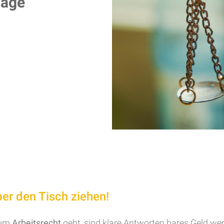
lage
ber den Tisch ziehen!
 um
Arbeitsrecht
geht, sind klare Antworten bares Geld wert